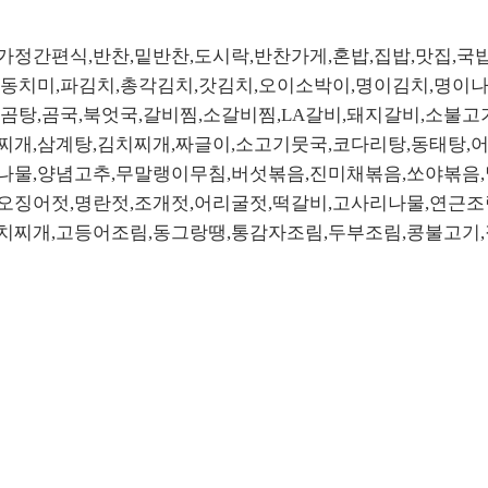
가정간편식,반찬,밑반찬,도시락,반찬가게,혼밥,집밥,맛집,국
,동치미,파김치,총각김치,갓김치,오이소박이,명이김치,명이나
,곰탕,곰국,북엇국,갈비찜,소갈비찜,LA갈비,돼지갈비,소불고
찌개,삼계탕,김치찌개,짜글이,소고기뭇국,코다리탕,동태탕,
취나물,양념고추,무말랭이무침,버섯볶음,진미채볶음,쏘야볶음
오징어젓,명란젓,조개젓,어리굴젓,떡갈비,고사리나물,연근조
치찌개,고등어조림,동그랑땡,통감자조림,두부조림,콩불고기,