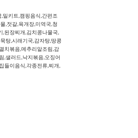
밥,밀키트,캠핑음식,간편조
물,젓갈,육개장,미역국,청
기,된장찌개,김치콩나물국,
어묵탕,시래기국,감자탕,땅콩
,멸치볶음,메추리알조림,감
림,샐러드,낙지볶음,오징어
집들이음식,각종전류,찌개,