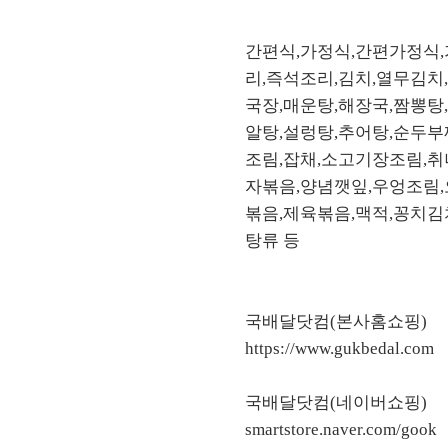
간편식,가정식,간편가정식,
리,즉석조리,김치,열무김치
국장,매운탕,해장국,짬뽕탕
알탕,설렁탕,추어탕,순두부
조림,잡채,소고기장조림,
자볶음,양념깻잎,우엉조림,
볶음,제육볶음,맥적,꽁치김
탕류 등
국배달닷컴(본사홈쇼핑)
https://www.gukbedal.com
국배달닷컴(네이버쇼핑)
smartstore.naver.com/gook