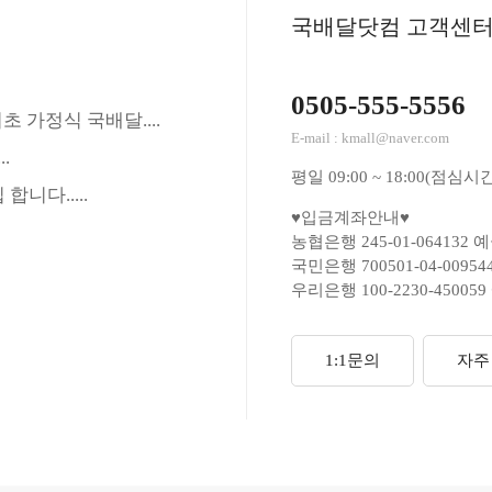
국배달닷컴 고객센
0505-555-5556
 가정식 국배달....
E-mail : kmall@naver.com
.
평일 09:00 ~ 18:00(점심시간
니다.....
♥입금계좌안내♥
농협은행 245-01-064132 
국민은행 700501-04-0095
우리은행 100-2230-45005
1:1문의
자주