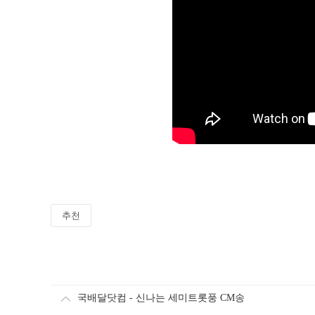
추천
국배달닷컴 - 신나는 세미트롯풍 CM송