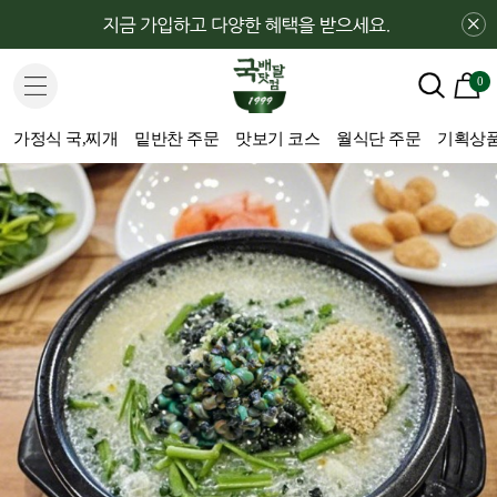
×
0
가정식 국,찌개
밑반찬 주문
맛보기 코스
월식단 주문
기획상품(H