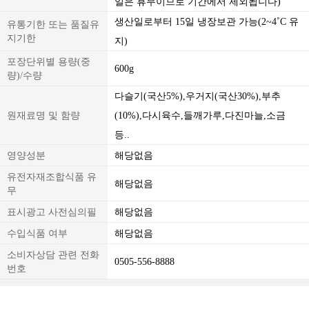
일은 휴무이므로 기간에서 제외됩니다)
생산일로부터 15일 냉장보관 가능(2~4˚C 유
유통기한 또는 품질유
지기한
지)
포장단위별 용량(중
600g
량)/수량
다슬기(국산5%),우거지(국산30%),부추
원재료명 및 함량
(10%),다시육수,들깨가루,다진마늘,소금
등..
영양성분
해당없음
유전자재조합식품 유
해당없음
무
표시광고 사전심의필
해당없음
수입식품 여부
해당없음
소비자상담 관련 전화
0505-556-8888
번호