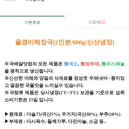
상품평
(2)
기본정보
올갱이해장국(2인분/600g/신선냉장)
※국배달닷컴의 모든 제품은
無색소
,
無방부재
,
無비스페놀
을 원칙으로 생산됩니다.
※신선한 야채와 양질의 식재료를 정성껏 우려내어~ 풍미있
고 깔끔한 국물맛을 느끼실수 있습니다.
※국탕류 제품은 상시냉장(2˚C~3˚C) 보관을 기준으로 섭취
소비기한은 15일 입니다.
▶원재료 : 다슬기(국산5%), 우거지(국산30%), 부추(10%)
▶부재료 : 다시육수, 들깨가루, 다진마늘, 소금 등..