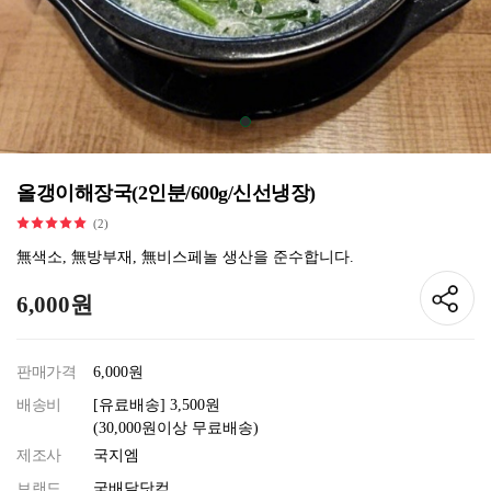
올갱이해장국(2인분/600g/신선냉장)
(2)
無색소, 無방부재, 無비스페놀 생산을 준수합니다.
6,000원
판매가격
6,000원
배송비
[유료배송] 3,500원
(30,000원이상 무료배송)
제조사
국지엠
브랜드
국배달닷컴