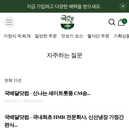
×
0
가정식 국,찌개
밑반찬 주문
맛보기 코스
월식단 주문
기획상품(H
자주하는 질문
전체 15건
국배달닷컴 - 신나는 세미트롯풍 CM송...
2025-04-21
관리자 (243)
국배달닷컴 - 국내최초 HMR 전문회사, 신선냉장 가정간
편식...