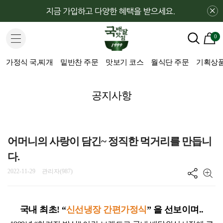
×
0
가정식 국,찌개
밑반찬 주문
맛보기 코스
월식단 주문
기획상품(H
공지사항
어머니의 사랑이 담긴~ 정직한 먹거리를 만듭니
다.
2022-11-29
관리자(987)
국내 최초! “
신선냉장 간편가정식
” 을 선보이며..