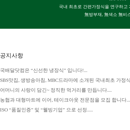
국내 최초로 간편가정식을 연구하고 
無방부재, 無색소 無비
공지사항
국배달닷컴은 “신선한 냉장식” 입니다!...
SBS맛집, 생방송아침, MBC드라마에 소개된 국내최초 가정식 국
어머니의 사랑이 담긴~ 정직한 먹거리를 만듭니다....
농협과 대형마트에 이어, 테이크아웃 전문점을 모집 합니다....
ISO “품질인증” 및 “웰빙기업” 으로 선정.....