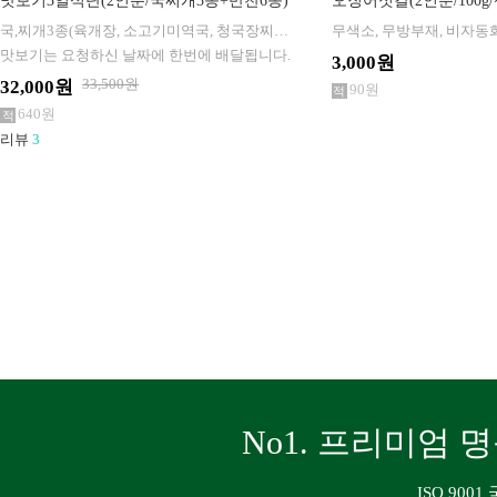
맛보기3일식단(2인분/국찌개3종+반찬6종)
오징어젓갈(2인분/100g
국,찌개3종(육개장, 소고기미역국, 청국장찌개) + 반찬6종(장조림, 꼬마송이볶음, 분홍소시지, 진미채볶음, 오징어젓갈, 멸치땅콩볶음)
맛보기는 요청하신 날짜에 한번에 배달됩니다.
3,000원
33,500원
32,000원
90원
640원
리뷰
3
No1. 프리미엄 명
ISO 90