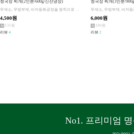
청국장 찌개(2인분/600g/신선냉장)
청국장 찌개(3인분/900
무색소, 무방부재, 비자동화공정을 원칙으로 생산
4,500원
6,000원
135원
180원
리뷰
4
리뷰
2
No1. 프리미엄 명