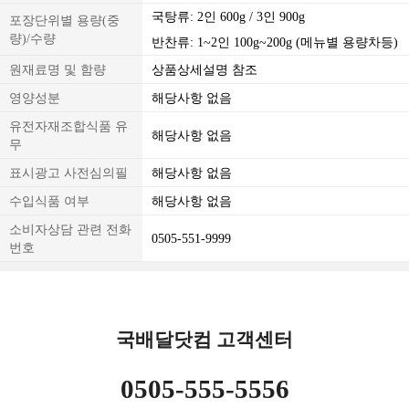
국탕류: 2인 600g / 3인 900g
포장단위별 용량(중
량)/수량
반찬류: 1~2인 100g~200g (메뉴별 용량차등)
원재료명 및 함량
상품상세설명 참조
영양성분
해당사항 없음
유전자재조합식품 유
해당사항 없음
무
표시광고 사전심의필
해당사항 없음
수입식품 여부
해당사항 없음
소비자상담 관련 전화
0505-551-9999
번호
국배달닷컴 고객센터
0505-555-5556