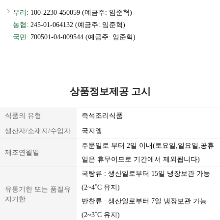
우리
: 100-2230-450059 (예금주: 임준혁)
농협
: 245-01-064132 (예금주: 임준혁)
국민
: 700501-04-009544 (예금주: 임준혁)
상품정보제공 고시
식품의 유형
즉석조리식품
생산자/소재지/수입자
국지엠
주문일로 부터 2일 이내(토요일,일요일,공휴
제조연월일
일은 휴무이므로 기간에서 제외됩니다)
국탕류 : 생산일로부터 15일 냉장보관 가능
(2~4˚C 유지)
유통기한 또는 품질유
지기한
반찬류 : 생산일로부터 7일 냉장보관 가능
(2~3˚C 유지)