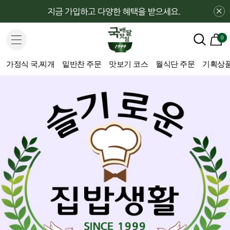
×
0
가정식 국,찌개
밑반찬 주문
맛보기 코스
월식단 주문
기획상품(H