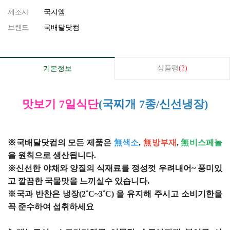
제조사
국지엠
브랜드
국배달닷컴
상품평
(2)
기본정보
맛보기 7일식단
(국찌개 7종/신선냉장)
※국배달닷컴의 모든 제품은
無색소
,
無방부재
,
無비스페놀
을 원칙으로 생산됩니다.
※신선한 야채와 양질의 식재료를 정성껏 우려내어~ 풍미있
고 깔끔한 국물맛을 느끼실수 있습니다.
※국과 반찬은 냉장(2˚C~3˚C) 을 유지해 주시고 소비기한을
꼭 준수하여 섭취하세요