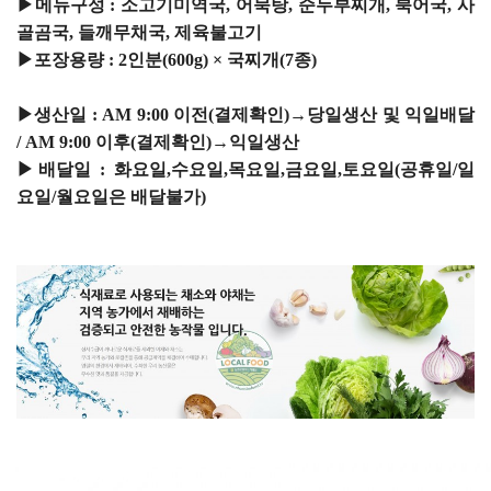
▶메뉴구성 : 소고기미역국, 어묵탕, 순두부찌개, 북어국, 사
골곰국, 들깨무채국, 제육불고기
▶포장용량 : 2인분(600g) × 국찌개(7종)
▶생산일 : AM 9:00 이전(결제확인)→당일생산 및 익일배달
/ AM 9:00 이후(결제확인)→익일생산
▶배달일 : 화요일,수요일,목요일,금요일,토요일(공휴일/일
요일/월요일은 배달불가)