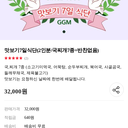
맛보기7일식단(2인분/국찌개7종+반찬없음)
(2)
국,찌개 7종 (소고기미역국, 어묵탕, 순두부찌개, 북어국, 사골곰국,
들깨무채국, 제육불고기)
맛보기는 요청하신 날짜에 한번에 배달됩니다.
32,000원
판매가격
32,000원
적립금
640원
배송비
배송비 무료