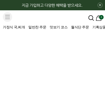
×
0
가정식 국,찌개
밑반찬 주문
맛보기 코스
월식단 주문
기획상품(H